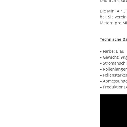
Dadurch spare
Die Mini Air 
bei. Sie verei
Metern pro Mi
Technische Da
▸ Farbe: Blau
▸ Gewicht: 9K
▸ Stromanschl
▸ Rollenlänge
▸ Folienstärk
▸ Abmessung
▸ Produktions