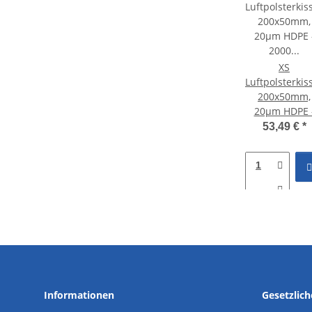
XS
Luftpolsterkis
200x50mm,
20µm HDPE 
2000 Stück
53,49 €
*
Vorproduzier
Informationen
Gesetzlic