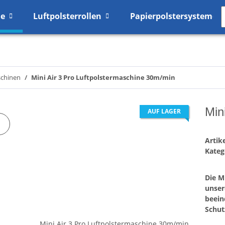
me
Luftpolsterrollen
Papierpolstersysteme
schinen
Mini Air 3 Pro Luftpolstermaschine 30m/min
Min
AUF LAGER
Arti
Kateg
Die M
unser
beein
Schut