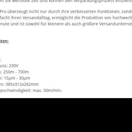
n Sie wertvolle Zeit und können den Verpackungsprozess effiziente
3 Pro überzeugt nicht nur durch ihre verbesserten Funktionen, son
nfacht Ihren Versandalltag, ermöglicht die Produktion von hochwert
nute und ist sowohl für kleinere als auch größere Versanduntern
ten:
g
uss: 230V
n: 250m - 700m
en: 15µm - 30µm
en: 385x312x282mm
geschwindigkeit: max. 30m/min.