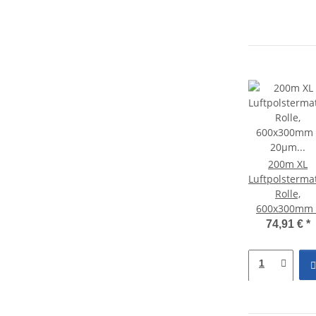
200m XL
Luftpolsterma
Rolle,
600x300mm 
20µm HDPE 
74,91 €
*
Mini Air 2
Classic & Pr