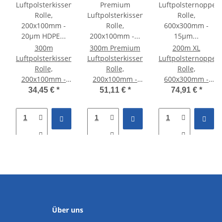
300m
300m Premium
200m XL
Luftpolsterkissen
Luftpolsterkissen
Luftpolsternoppen
hine
Rolle,
Rolle,
Rolle,
200x100mm -
200x100mm -
600x300mm -
n-
20µm HDPE -
30µm LDPE -
15µm HDPE -
34,45 €
*
51,11 €
*
74,91 €
*
WiAir 1000
Kompatibel zu
Kompatibel zu
Airmove2
Airboy Micro
Über uns