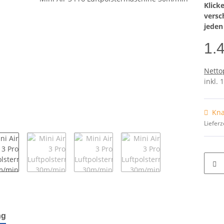
Klick
versc
, 50mm x
jeden
1.
Netto
Stk.
inkl. 
Kna
Lieferz
terkarten anzeigen
ng