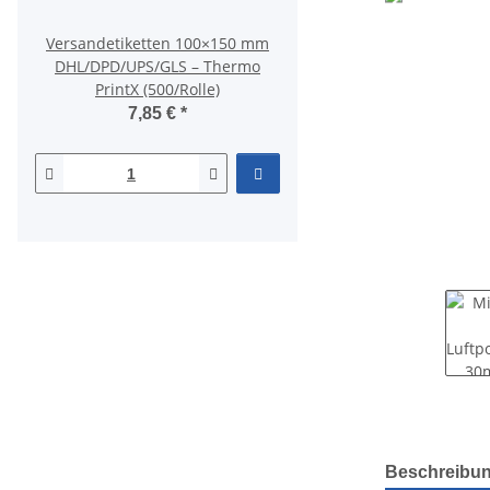
Versandetiketten 100×150 mm
Papierklebeband, weiß
DHL/DPD/UPS/GLS – Thermo
50m
PrintX (500/Rolle)
1,77 €
*
7,85 €
*
0,04 € pro 1 m
weitere Regis
Beschreibu