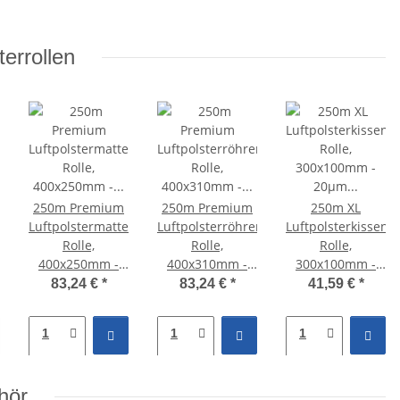
errollen
250m Premium
250m Premium
250m XL
en
Luftpolstermatten
Luftpolsterröhren
Luftpolsterkissen
Rolle,
Rolle,
Rolle,
400x250mm -
400x310mm -
300x100mm -
30µm LDPE -
30µm LDPE -
20µm HDPE -
83,24 €
*
83,24 €
*
41,59 €
*
Mini Air 2
Mini Air 2
Mini Air 2
Classic & Pro
Classic & Pro
Classic & Pro
hör