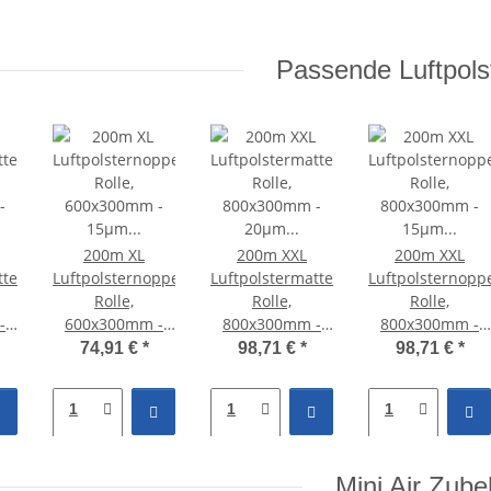
Passende Luftpolst
200m XL
200m XXL
200m XXL
tten
Luftpolsternoppen
Luftpolstermatten
Luftpolsternopp
Rolle,
Rolle,
Rolle,
-
600x300mm -
800x300mm -
800x300mm -
-
15µm HDPE -
20µm HDPE -
15µm HDPE -
74,91 €
*
98,71 €
*
98,71 €
*
Mini Air 2
Mini Air 2
Mini Air 2
o
Classic & Pro
Classic & Pro
Classic & Pro
Mini Air Zube