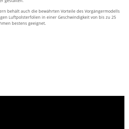
r gestalten.
dern behält auch die bewährten Vorteile des Vorgängermodells
igen Luftpolsterfolien in einer Geschwindigkeit von bis zu 25
ehmen bestens geeignet.