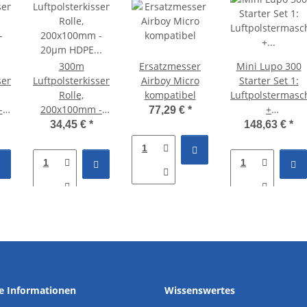
300m
Ersatzmesser
Mini Lupo 300
sen
Luftpolsterkissen
Airboy Micro
Starter Set 1:
Rolle,
kompatibel
Luftpolstermasc
-
200x100mm -
+
77,29 €
*
20µm HDPE -
Luftpolsterkisse
34,45 €
*
148,63 €
*
t
AF950X
Rolle
200×100mm
he Informationen
Wissenswertes