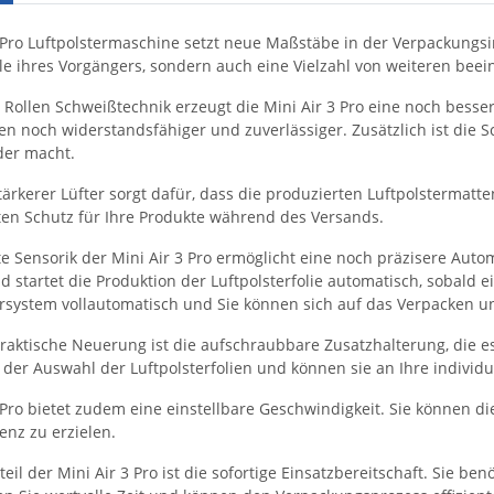
 Pro Luftpolstermaschine setzt neue Maßstäbe in der Verpackungsind
eile ihres Vorgängers, sondern auch eine Vielzahl von weiteren be
 Rollen Schweißtechnik erzeugt die Mini Air 3 Pro eine noch bess
ien noch widerstandsfähiger und zuverlässiger. Zusätzlich ist die
der macht.
tärkerer Lüfter sorgt dafür, dass die produzierten Luftpolstermatt
en Schutz für Ihre Produkte während des Versands.
e Sensorik der Mini Air 3 Pro ermöglicht eine noch präzisere Auto
d startet die Produktion der Luftpolsterfolie automatisch, sobald 
ersystem vollautomatisch und Sie können sich auf das Verpacken un
praktische Neuerung ist die aufschraubbare Zusatzhalterung, die es
 in der Auswahl der Luftpolsterfolien und können sie an Ihre indiv
3 Pro bietet zudem eine einstellbare Geschwindigkeit. Sie können 
ienz zu erzielen.
teil der Mini Air 3 Pro ist die sofortige Einsatzbereitschaft. Sie be