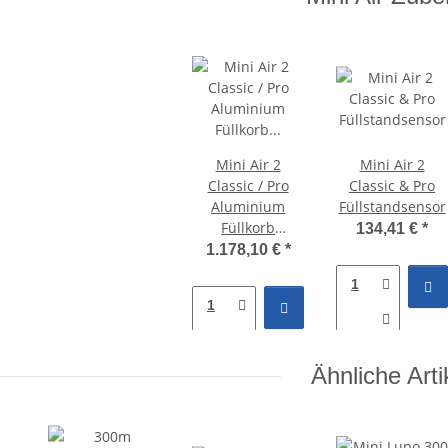
Mini Air 2
Mini Air 2
Classic / Pro
Classic & Pro
Aluminium
Füllstandsensor
Füllkorb
134,41 €
*
1040x600x1350mm
1.178,10 €
*
Ähnliche Arti