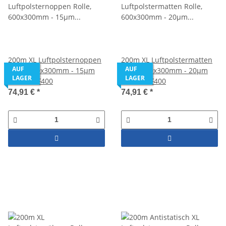
200m XL Luftpolsternoppen
200m XL Luftpolstermatten
AUF
AUF
Rolle, 600x300mm - 15µm
Rolle, 600x300mm - 20µm
LAGER
LAGER
HDPE - AF400
HDPE - AF400
74,91 €
*
74,91 €
*