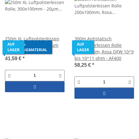
250m XL Luftpolsterkissen
300m Antistatisch
AUS 100%
AUF
AUF
Rolle, 300x100mm - 20µm
Luftpolsterkissen Rolle
RECYCLINGMATERIAL
LAGER
LAGER
HDPE - AF400
200x100mm, Rosa OFW 10^9
bis 10^11 ohm - AF400
41,59 €
*
58,25 €
*