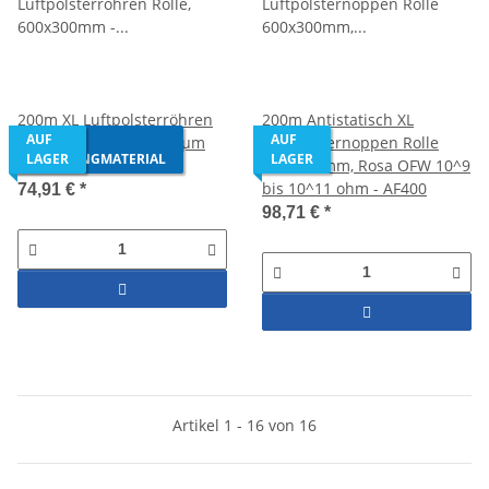
200m XL Luftpolsterröhren
200m Antistatisch XL
AUS 50%
AUF
AUF
Rolle, 600x300mm - 20µm
Luftpolsternoppen Rolle
RECYCLINGMATERIAL
LAGER
LAGER
HDPE - AF400
600x300mm, Rosa OFW 10^9
bis 10^11 ohm - AF400
74,91 €
*
98,71 €
*
Artikel 1 - 16 von 16