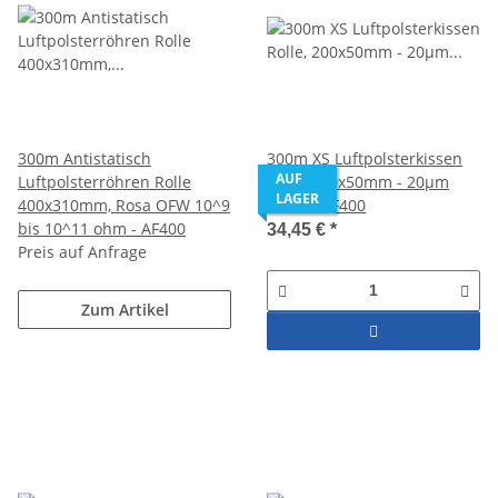
300m Antistatisch
300m XS Luftpolsterkissen
AUF
Luftpolsterröhren Rolle
Rolle, 200x50mm - 20µm
LAGER
400x310mm, Rosa OFW 10^9
HDPE - AF400
bis 10^11 ohm - AF400
34,45 €
*
Preis auf Anfrage
Zum Artikel