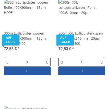
300m Luftpolsternoppen
300m XXL Luftpolsterkissen
AUF
AUF
Rolle, 400x300mm - 15µm
Rolle, 400x310mm - 20µm
LAGER
LAGER
HDPE - AF400
HDPE - AF400
72,53 €
*
72,53 €
*