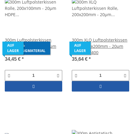
300m Luftpolsterkissen
300m XLQ Luftpolsterkissen
AUS 100%
AUF
AUF
Rolle, 200x100mm - 20µm
Rolle, 200x200mm - 20µm
RECYCLINGMATERIAL
LAGER
LAGER
HDPE - AF400
HDPE - AF400
34,45 €
*
35,64 €
*