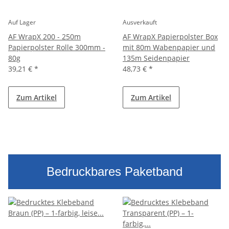
Auf Lager
Ausverkauft
AF WrapX 200 - 250m
AF WrapX Papierpolster Box
Papierpolster Rolle 300mm -
mit 80m Wabenpapier und
80g
135m Seidenpapier
39,21 €
*
48,73 €
*
Zum Artikel
Zum Artikel
Bedruckbares Paketband