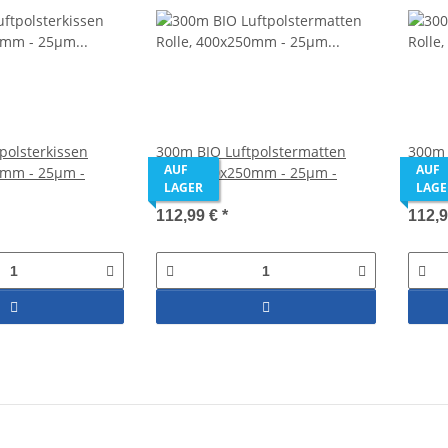
0×150 mm
Thermo
e)
polsterkissen
300m BIO Luftpolstermatten
300m 
AUF
AUF
0mm - 25µm -
Rolle, 400x250mm - 25µm -
Rolle
LAGER
LAGE
AF950X
AF950
112,99 €
*
112,