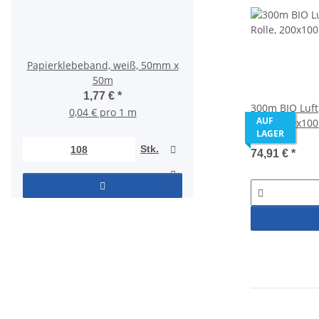
Papierklebeband, weiß, 50mm x
Versandetiketten 10
50m
DHL/DPD/UPS/GLS – 
PrintX (500/Roll
1,77 €
*
300m BIO Luft
7,85 €
*
0,04 € pro 1 m
AUF
Rolle, 200x10
LAGER
AF950X
Stk.
74,91 €
*