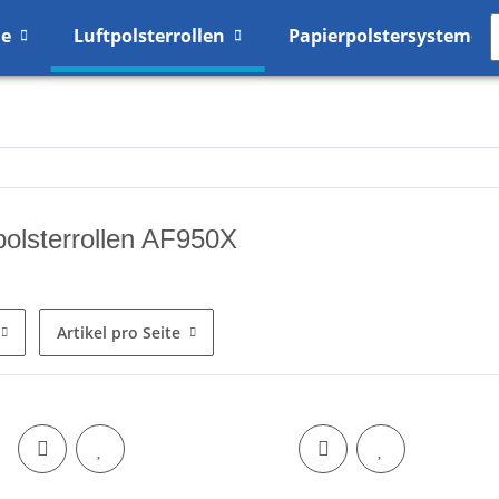
me
Luftpolsterrollen
Papierpolstersysteme
polsterrollen AF950X
Artikel pro Seite