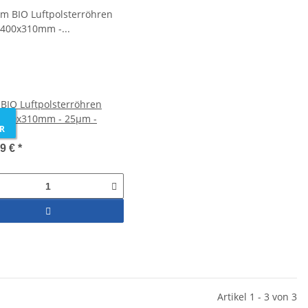
BIO Luftpolsterröhren
, 400x310mm - 25µm -
R
X
99 €
*
Artikel 1 - 3 von 3