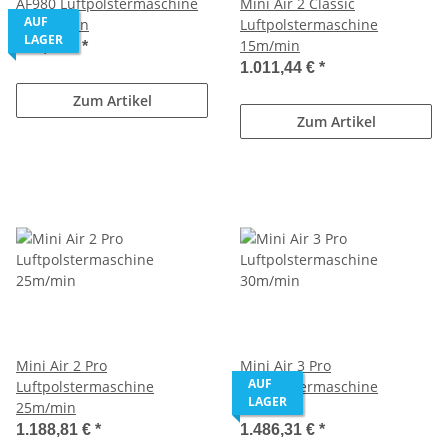
AF980 Luftpolstermaschine
Mini Air 2 Classic
AUF
9-18m/min
Luftpolstermaschine
LAGER
15m/min
499,90 €
*
1.011,44 €
*
Zum Artikel
Zum Artikel
Mini Air 2 Pro
Mini Air 3 Pro
AUF
Luftpolstermaschine
Luftpolstermaschine
LAGER
25m/min
30m/min
1.188,81 €
*
1.486,31 €
*