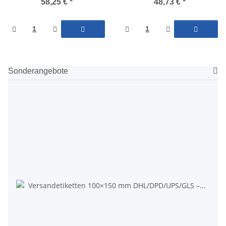
58,25 €
*
48,73 €
*
Sonderangebote