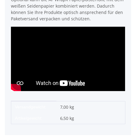
weißen Seidenpapier kombiniert werden. Dadurch
können Sie Ihre Produkte optisch ansprechend für den
Paketversand verpacken und schützen.
Produkteigenschaft
Wert
7,00 kg
Versandgewicht:
6,50
kg
Artikelgewicht: