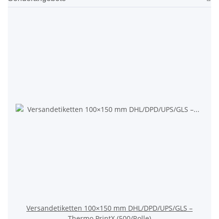
Versandetiketten 100×150 mm DHL/DPD/UPS/GLS –
Thermo PrintX (500/Rolle)