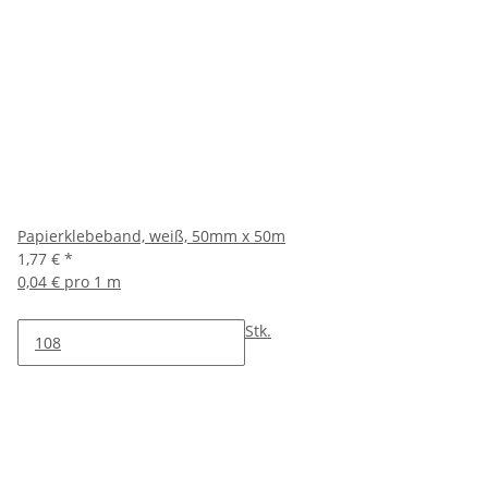
Papierklebeband, weiß, 50mm x 50m
1,77 €
*
0,04 € pro 1 m
Stk.