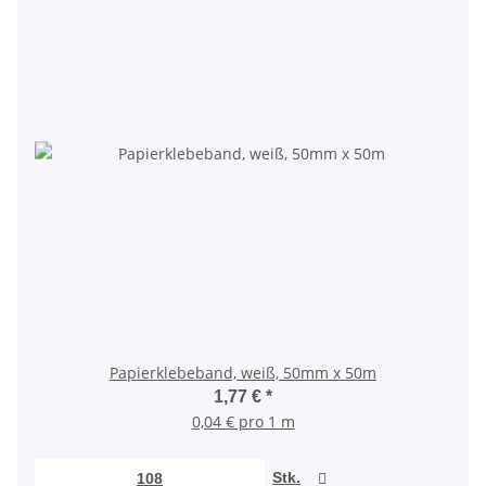
Papierklebeband, weiß, 50mm x 50m
1,77 €
*
0,04 € pro 1 m
Stk.