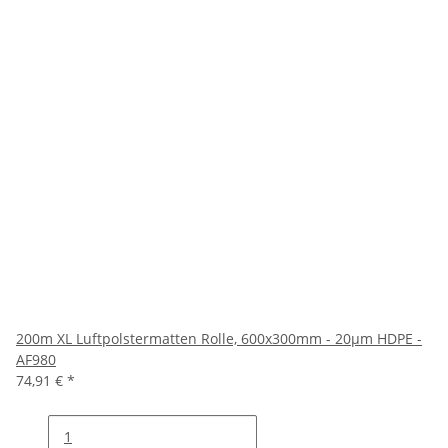
200m XL Luftpolstermatten Rolle, 600x300mm - 20µm HDPE -
AF980
74,91 €
*