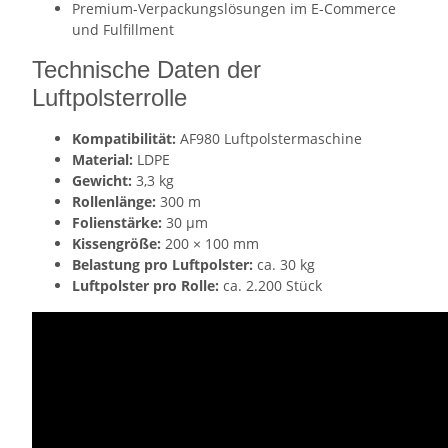
Premium-Verpackungslösungen im E-Commerce
und Fulfillment
Technische Daten der
Luftpolsterrolle
Kompatibilität:
AF980 Luftpolstermaschine
Material:
LDPE
Gewicht:
3,3 kg
Rollenlänge:
300 m
Folienstärke:
30 µm
Kissengröße:
200 × 100 mm
Belastung pro Luftpolster:
ca. 30 kg
Luftpolster pro Rolle:
ca. 2.200 Stück