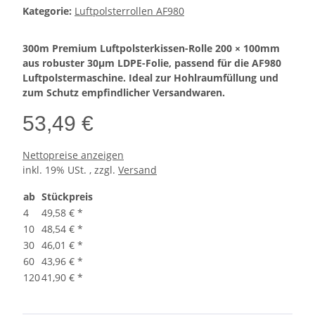
Kategorie:
Luftpolsterrollen AF980
300m Premium Luftpolsterkissen-Rolle 200 × 100mm
aus robuster 30µm LDPE-Folie, passend für die AF980
Luftpolstermaschine. Ideal zur Hohlraumfüllung und
zum Schutz empfindlicher Versandwaren.
53,49 €
Nettopreise anzeigen
inkl. 19% USt. , zzgl.
Versand
ab
Stückpreis
4
49,58 €
*
10
48,54 €
*
30
46,01 €
*
60
43,96 €
*
120
41,90 €
*