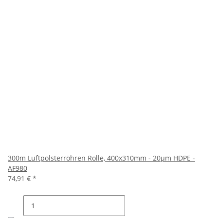
300m Luftpolsterröhren Rolle, 400x310mm - 20µm HDPE -
AF980
74,91 €
*