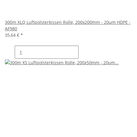
300m XLQ Luftpolsterkissen Rolle, 200x200mm - 20µm HDPE -
AF980
35,64 €
*