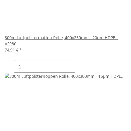
300m Luftpolstermatten Rolle, 400x250mm - 20µm HDPE -
AF980
74,91 €
*