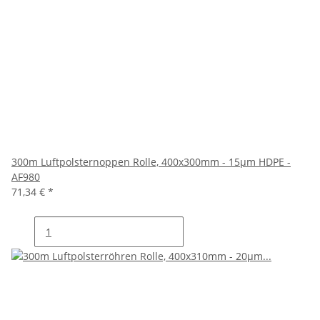
300m Luftpolsternoppen Rolle, 400x300mm - 15µm HDPE -
AF980
71,34 €
*