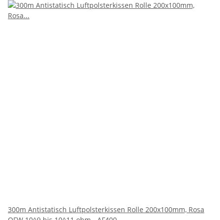
300m Antistatisch Luftpolsterkissen Rolle 200x100mm, Rosa
OFW 10^9 bis 10^11 ohm - AF400