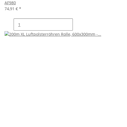
AF980
74,91 €
*