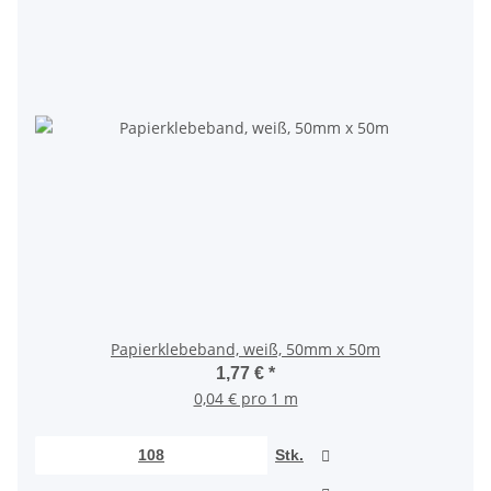
Papierklebeband, weiß, 50mm x 50m
1,77 €
*
0,04 € pro 1 m
Stk.