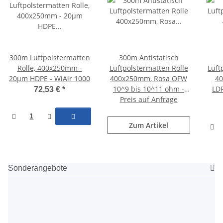
300m Luftpolstermatten
300m Antistatisch
Rolle, 400x250mm -
Luftpolstermatten Rolle
Luft
20µm HDPE - WiAir 1000
400x250mm, Rosa OFW
40
10^9 bis 10^11 ohm -
LDP
72,53 €
*
Preis auf Anfrage
AF400
Zum Artikel
Sonderangebote