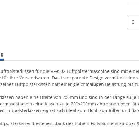
terkarten anzeigen
ng
uftpolsterkissen für die AF950X Luftpolstermaschine sind mit ein
z für Ihre Versandwaren. Das transparente Design vermittelt einen
nzelnes Luftpolsterkissen hält einer gleichmäßigen Belastung bis z
erkissen haben eine Breite von 200mm und sind in der Länge zu je
stermaschine einzelne Kissen zu je 200x100mm abtrennen oder län
er Luftpolsterkissen eignet sich ideal zum Hohlraumfüllen und fix
Luftpolsterkissen bestehen, dank des hohem Füllvolumens zu über 