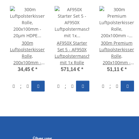
300m
AF950X Starter
300m Premium
Luftpolsterkissen
Set 5 - AF950X
Luftpolsterkissen
hine
Rolle,
Luftpolstermaschine
Rolle,
200x100mm -
mit 1x Rolle
200x100mm -
20µm HDPE -
30µm LDPE -
34,45 €
*
571,14 €
*
51,11 €
*
AF400
Kompatibel zu
Airmove2
Über uns