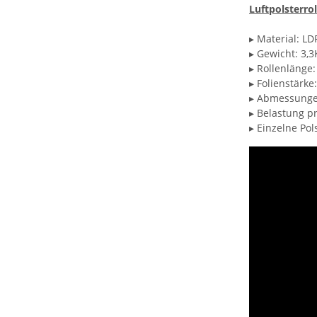
Luftpolsterrol
▸ Material: LD
▸ Gewicht: 3,3
▸ Rollenlänge
▸ Folienstärk
▸ Abmessung
▸ Belastung pr
▸ Einzelne Pols