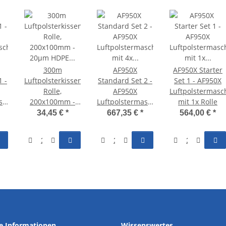
300m
AF950X
AF950X Starter
1 -
Luftpolsterkissen
Standard Set 2 -
Set 1 - AF950X
Rolle,
AF950X
Luftpolstermasc
schine
200x100mm -
Luftpolstermaschine
mit 1x Rolle
n
20µm HDPE -
mit 4x Rollen
34,45 €
*
667,35 €
*
564,00 €
*
AF950X
he Informationen
Wissenswertes