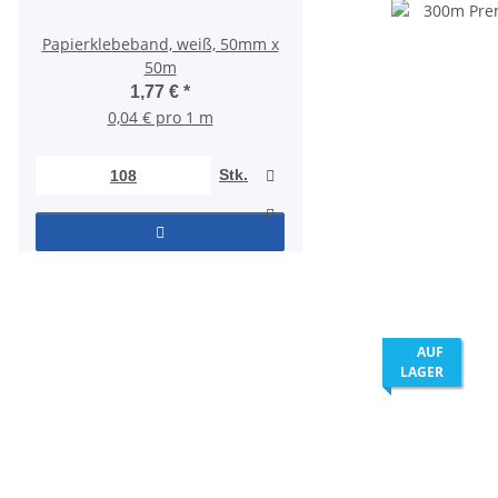
Papierklebeband, weiß, 50mm x
Versandetiketten 10
50m
DHL/DPD/UPS/GLS – 
PrintX (500/Roll
1,77 €
*
7,85 €
*
0,04 € pro 1 m
Stk.
AUF
LAGER