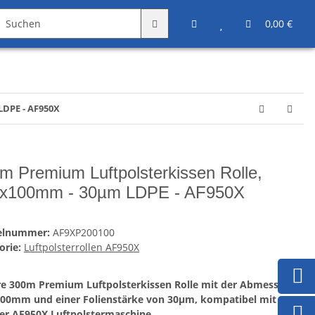
Angebote
Sonstiges
0,00 €
LDPE - AF950X
m Premium Luftpolsterkissen Rolle,
x100mm - 30µm LDPE - AF950X
kelnummer:
AF9XP200100
orie:
Luftpolsterrollen AF950X
e 300m Premium Luftpolsterkissen Rolle mit der Abmessung
00mm und einer Folienstärke von 30µm, kompatibel mit
er AF950X Luftpolstermaschine.