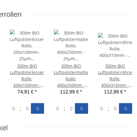
rrollen
300m BIO
300m BIO
300m BIO
n
Luftpolsterkissen
Luftpolstermatten
Luftpolsterröhren
Rolle,
Rolle,
Rolle,
200x100mm -
400x250mm -
400x310mm -
25µm - AF950X
25µm - AF950X
25µm - AF950X
74,91 €
*
112,99 €
*
112,99 €
*
kel