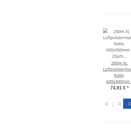
200m XL
Luftpolsterma
Rolle,
600x300mm 
20µm HDPE 
74,91 €
*
AF950X