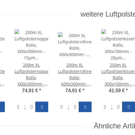
weitere Luftpolste
200m XL
200m XL
250m XL
tten
Luftpolsternoppen
Luftpolsterröhren
Luftpolsterkisse
Rolle,
Rolle,
Rolle,
-
600x300mm -
600x300mm -
300x100mm -
-
15µm HDPE -
20µm HDPE -
20µm HDPE -
74,91 €
*
74,91 €
*
41,59 €
*
AF950X
AF950X
AF950X
Ähnliche Arti