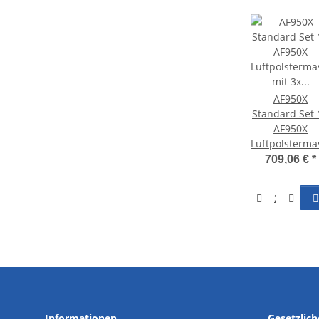
AF950X
Standard Set 
AF950X
Luftpolsterma
mit 3x Rolle
709,06 €
*
Informationen
Gesetzlic