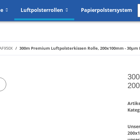
me
Luftpolsterrollen
Papierpolstersysteme
 AF950X
300m Premium Luftpolsterkissen Rolle, 200x100mm - 30µm 
300
200
Arti
Kateg
Unser
200x1
unser