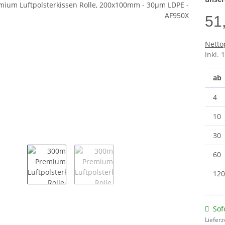
51
0×150 mm
Thermo
e)
Netto
inkl. 
ab
4
10
30
60
120
Sof
Lieferz