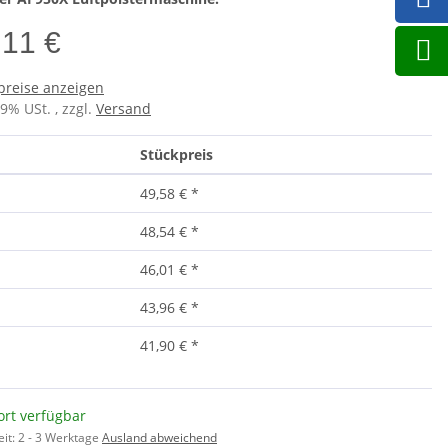
,11 €
preise anzeigen
19% USt. , zzgl.
Versand
Stückpreis
49,58 €
*
48,54 €
*
46,01 €
*
43,96 €
*
41,90 €
*
ort verfügbar
eit:
2 - 3 Werktage
Ausland abweichend