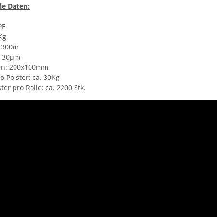
le Daten:
PE
Kg
: 300m
e: 30µm
en: 200x100mm
o Polster: ca. 30Kg
ter pro Rolle: ca. 2200 Stk.