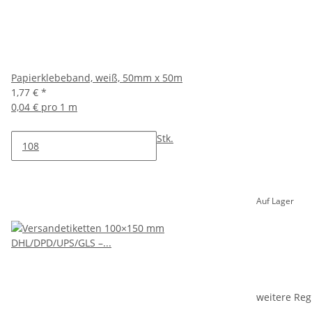
Papierklebeband, weiß, 50mm x 50m
1,77 €
*
0,04 € pro 1 m
Stk.
Auf Lager
weitere Reg