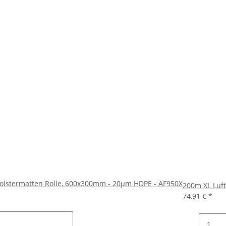
olstermatten Rolle, 600x300mm - 20µm HDPE - AF950X
200m XL Luf
74,91 €
*