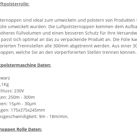
ftpolsterrolle:
sternoppen sind ideal zum umwickeln und polstern von Produkten fü
folie umwickelt wurden. Die Luftpolsternoppen kommen dem Aufbau 
höheres Füllvolumen und einen besseren Schutz für Ihre Versandwa
d passt sich optimal an das zu verpackende Produkt an. Die Folie 
orierten Trennstellen alle 300mm abgetrennt werden. Aus einer 30
noppen, welche Sie an den vorperforierten Stellen trennen können.
tpolstermaschine Daten:
hwarz
7,1Kg
hluss: 230V
gen: 250m - 300m
rken: 15µm - 30µm
ngen: 175x375x245mm
nsgeschwindigkeit: 9m - 18m/min.
noppen Rolle Daten: