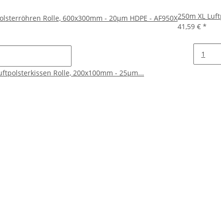
250m XL Luft
olsterröhren Rolle, 600x300mm - 20µm HDPE - AF950X
41,59 €
*