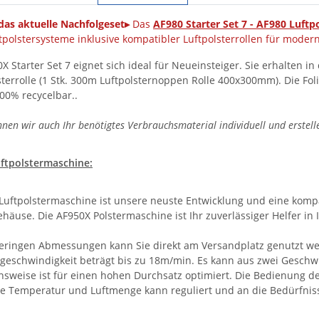
das aktuelle Nachfolgeset▸
Das
AF980 Starter Set 7 - AF980 Luftp
tpolstersysteme inklusive kompatibler Luftpolsterrollen für mode
X Starter Set 7 eignet sich ideal für Neueinsteiger. Sie erhalten 
lsterrolle (1 Stk. 300m Luftpolsternoppen Rolle 400x300mm). Die Fo
100% recycelbar..
nen wir auch Ihr benötigtes Verbrauchsmaterial individuell und erstell
uftpolstermaschine:
Luftpolstermaschine ist unsere neuste Entwicklung und eine kompa
ehäuse. Die AF950X Polstermaschine ist Ihr zuverlässiger Helfer i
eringen Abmessungen kann Sie direkt am Versandplatz genutzt we
geschwindigkeit beträgt bis zu 18m/min. Es kann aus zwei Geschwi
nsweise ist für einen hohen Durchsatz optimiert. Die Bedienung de
Die Temperatur und Luftmenge kann reguliert und an die Bedürfni