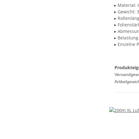
▸ Material:
▸ Gewicht: 
▸ Rollenlän
▸ Folienstä
▸ Abmessu
▸ Belastung
▸ Einzelne P
Produkteig
Versandgewi
Artikelgewich