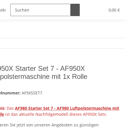
ebote
Nettopreise anzeigen
Sonstiges
0,00 €
50X Starter Set 7 - AF950X
tpolstermaschine mit 1x Rolle
kelnummer:
AF9XSSET7
is:
Das
AF980 Starter Set 7 - AF980 Luftpolstermaschine mit
lle
ist das aktuelle Nachfolgemodell dieses AF950X Sets.
tieren Sie jetzt von unseren Angeboten zu günstigen