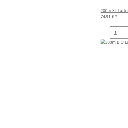
200m XL Luftp
74,91 €
*