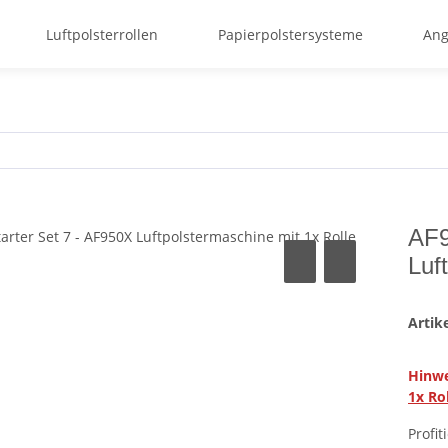
Luftpolsterrollen
Papierpolstersysteme
Ang
AF9
Luf
Arti
Hinwe
1x Ro
Profi