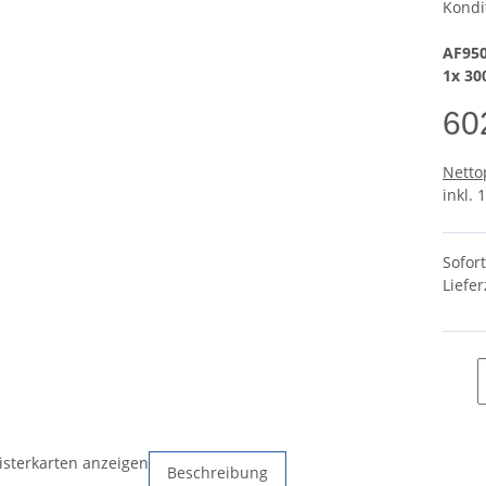
Kondi
AF950
1x 30
60
Netto
inkl. 
Sofor
Liefer
isterkarten anzeigen
Beschreibung