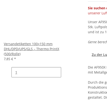
Sie suchen 
unserer Luf
Unser AF950
Stk. Luftpo
und ist zu 
Gerne berech
Versandetiketten 100×150 mm
DHL/DPD/UPS/GLS – Thermo PrintX
(500/Rolle)
Zu der L
7,85 €
*
Die AF950X 
mit Metallg
Durch die g
Produktions
Konstruktio
gestaltet. 