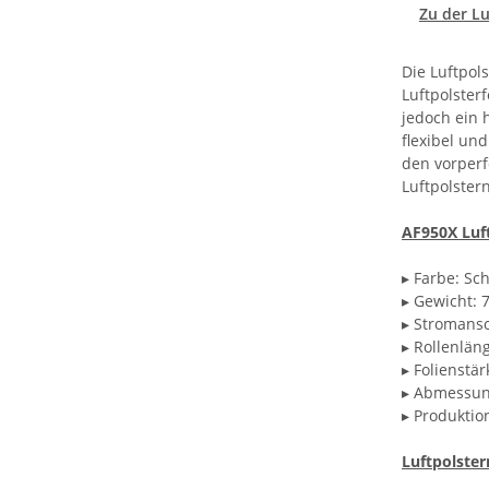
Zu der Lu
Die Luftpol
Luftpolster
jedoch ein 
flexibel un
den vorperf
Luftpolster
AF950X Luf
▸ Farbe: Sc
▸ Gewicht: 
▸ Stromansc
▸ Rollenlän
▸ Folienstä
▸ Abmessu
▸ Produktio
Luftpolster