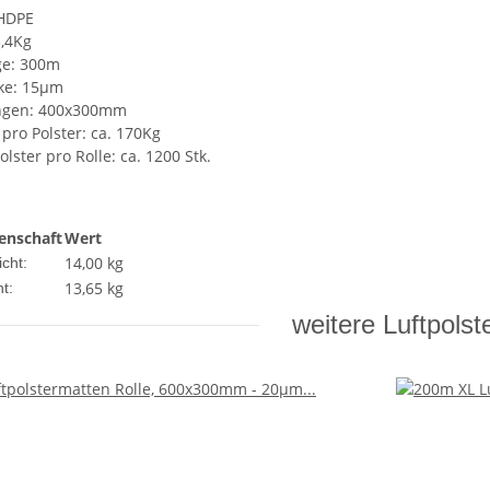
 HDPE
3,4Kg
ge: 300m
rke: 15µm
ngen: 400x300mm
 pro Polster: ca. 170Kg
olster pro Rolle: ca. 1200 Stk.
enschaft
Wert
14,00 kg
cht:
13,65
kg
t:
weitere Luftpolste