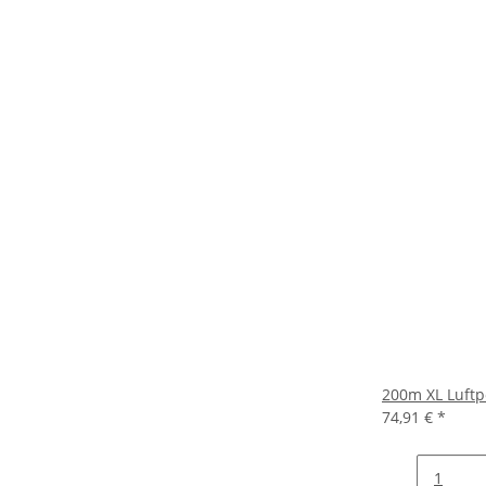
200m XL Luftp
74,91 €
*