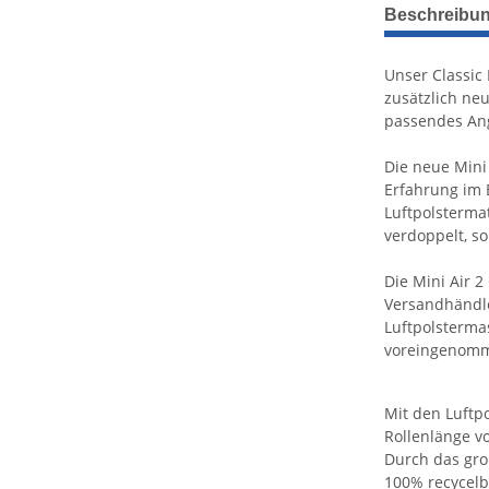
weitere Regis
Beschreibu
Unser Classic 
zusätzlich neu
passendes An
Die neue Mini 
Erfahrung im 
Luftpolsterma
verdoppelt, s
Die Mini Air 2
Versandhändler
Luftpolsterma
voreingenomme
Mit den Luftpo
Rollenlänge v
Durch das gro
100% recycelba