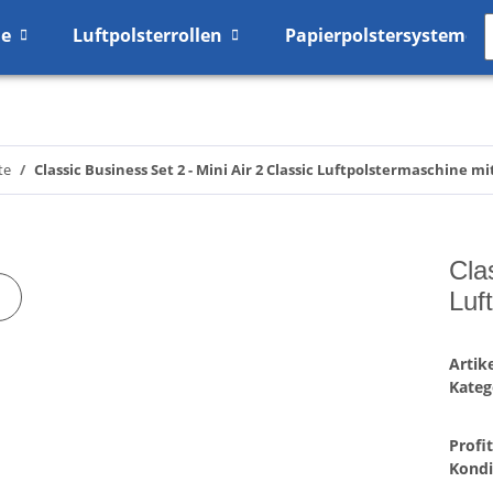
me
Luftpolsterrollen
Papierpolstersysteme
te
Classic Business Set 2 - Mini Air 2 Classic Luftpolstermaschine mi
Cla
Luf
Arti
Kateg
Profi
Kondi