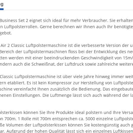
terkarten anzeigen
ng
Business Set 2 eignet sich ideal für mehr Verbraucher. Sie erhalte
n Luftpolsterrollen. Gerne berechnen wir Ihnen auch Ihr benötigte
gebot.
Air 2 Classic Luftpolstermaschine ist die verbesserte Version der 
Bereich der Luftpolstermaschinen floss bei der Entwicklung des ne
tten werden mit einer beeindruckenden Geschwindigkeit von 15m/m
ondern auch die Schweißnat, der Luftdruck sowie zahlreiche weitere
 Classic Luftpolstermaschine ist über viele Jahre hinweg immer wei
n etabliert. Es ist kein Kompressor zur Herstellung von Luftpolste
schine vereinfacht Ihnen zusätzlich die Bedienung. Das eingebaute
nen Einstellungen. Die Luftmenge lässt sich auch während der la
lsterkissen können Sie Ihre Produkte ideal polstern und Ihre Versa
on 700m. 1 Rolle mit 700m entsprechen ca. 5000 einzelne Luftpols
ße Volumen der Luftpolsterkissen können Sie kostengünstig auch g
r. Aufgrund der hohen Qualität lässt sich ein einzelnes Luftkisse