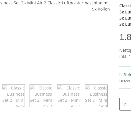
Class
0×150 mm
3x Lu
Thermo
3x Lu
e)
3x Lu
1.
Netto
inkl. 
Sof
Lieferz