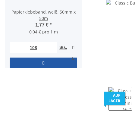
Papierklebeband, weiß, 50mm x
Versandetiketten 10
50m
DHL/DPD/UPS/GLS – 
PrintX (500/Roll
1,77 €
*
7,85 €
*
0,04 € pro 1 m
Stk.
AUF
LAGER