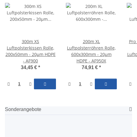
300m XS
200m XL
Pro 
Luftpolsterkissen Rolle,
Luftpolsterröhren Rolle,
200x50mm - 20µm HDPE
600x300mm - 20µm
Luft
- AF900
HDPE - AF950X
34,45 €
*
74,91 €
*
Sonderangebote