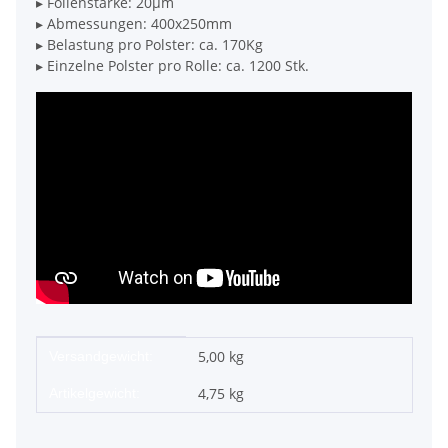
▸ Folienstärke: 20µm
▸ Abmessungen: 400x250mm
▸ Belastung pro Polster: ca. 170Kg
▸ Einzelne Polster pro Rolle: ca. 1200 Stk.
Produkteigenschaft
Wert
5,00 kg
Versandgewicht:
4,75
kg
Artikelgewicht: