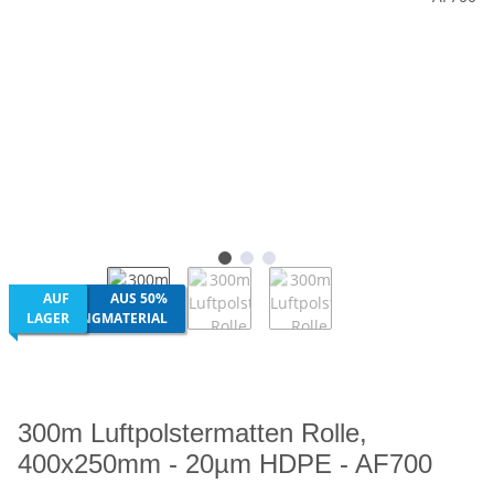
AUF
AUS 50%
RECYCLINGMATERIAL
LAGER
300m Luftpolstermatten Rolle,
400x250mm - 20µm HDPE - AF700