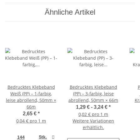
Ähnliche Artikel
Bedrucktes Klebeband
Bedrucktes Klebeband
Weiß (PP) – 1-farbig,
(PP) – 3-farbig, leise
leise abrollend, 50mm ×
abrollend, 50mm × 66m
Kr
66m
1,29 € -
3,24 €
*
2,65 €
*
0,02 € pro 1 m
0,04 € pro 1 m
Weitere Variationen
erhältlich.
Stk.