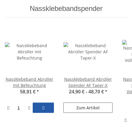
Nassklebebandspender
Nassklebeband Abroller
Nassklebeband Abroller
Nas
mit Befeuchtung
Spender AF Taper-X
Vo
58,91 €
*
24,90 € -
48,70 €
*
Zum Artikel