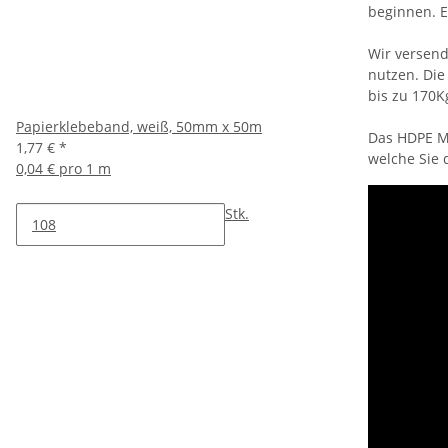
beginnen. E
Wir versend
nutzen. Die
bis zu 170K
Papierklebeband, weiß, 50mm x 50m
Das HDPE Ma
1,77 €
*
welche Sie 
0,04 € pro 1 m
Stk.