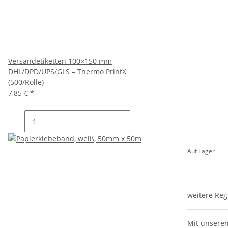
Versandetiketten 100×150 mm
DHL/DPD/UPS/GLS – Thermo PrintX
(500/Rolle)
7,85 €
*
Auf Lager
weitere Reg
Mit unseren