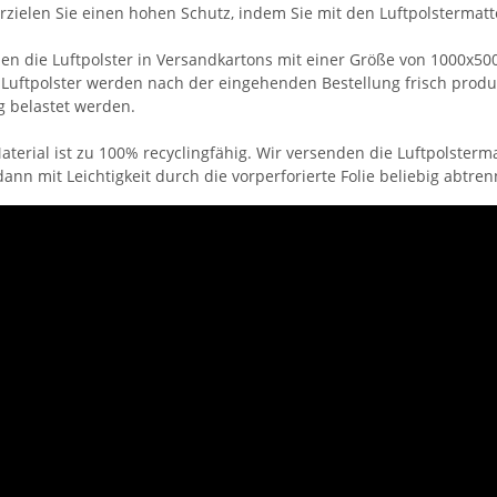
rzielen Sie einen hohen Schutz, indem Sie mit den Luftpolstermatt
en die Luftpolster in Versandkartons mit einer Größe von 1000x
 Luftpolster werden nach der eingehenden Bestellung frisch produ
g belastet werden.
terial ist zu 100% recyclingfähig. Wir versenden die Luftpolster
dann mit Leichtigkeit durch die vorperforierte Folie beliebig abtre