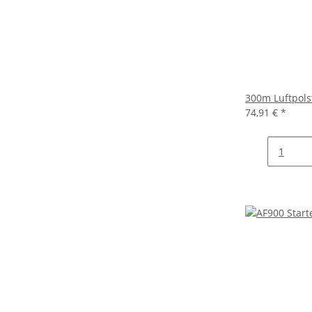
300m Luftpols
74,91 €
*