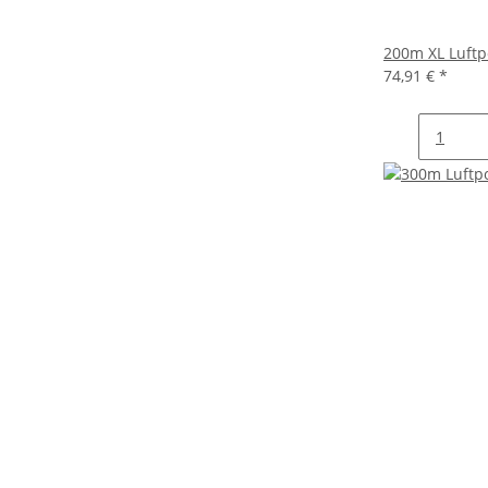
200m XL Luftp
74,91 €
*